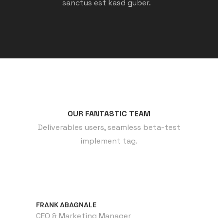
sanctus est kasd guber.
OUR FANTASTIC TEAM
Deliverables users, seamless beta-test
implement tag.
FRANK ABAGNALE
CEO & Marketing Manager