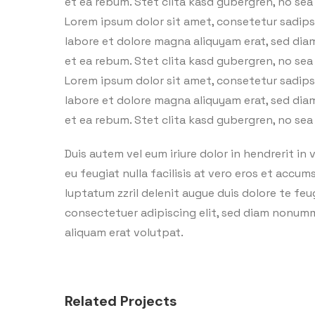
et ea rebum. Stet clita kasd gubergren, no se
Lorem ipsum dolor sit amet, consetetur sadips
labore et dolore magna aliquyam erat, sed dia
et ea rebum. Stet clita kasd gubergren, no se
Lorem ipsum dolor sit amet, consetetur sadips
labore et dolore magna aliquyam erat, sed dia
et ea rebum. Stet clita kasd gubergren, no se
Duis autem vel eum iriure dolor in hendrerit in 
eu feugiat nulla facilisis at vero eros et accu
luptatum zzril delenit augue duis dolore te feug
consectetuer adipiscing elit, sed diam nonum
aliquam erat volutpat.
Related Projects