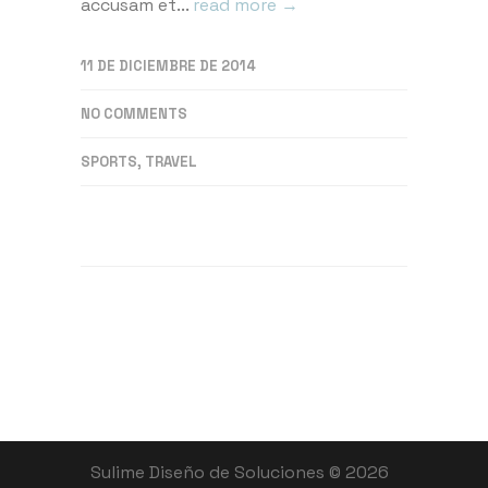
accusam et...
read more →
11 DE DICIEMBRE DE 2014
NO COMMENTS
SPORTS
,
TRAVEL
Sulime Diseño de Soluciones © 2026